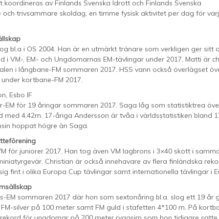
 koordineras av Finlands Svenska Idrott och Finlands Svenska
e och trivsammare skoldag, en timme fysisk aktivitet per dag för var
ällskap
g bl.a i OS 2004. Han är en utmärkt tränare som verkligen ger sitt al
nd i VM-, EM- och Ungdomarnas EM-tävlingar under 2017. Matti är c
kalen i långbane-FM sommaren 2017. HSS vann också överlägset öv
 under kortbane-FM 2017.
n, Esbo IF
or-EM för 19 åringar sommaren 2017. Saga låg som statistiktrea öve
med 4,42m. 17-åriga Andersson är tvåa i världsstatistiken bland 1
nsin hoppat högre än Saga.
tteförening
 i VM för juniorer 2017. Han tog även VM lagbrons i 3×40 skott i samma
iatyrgevär. Christian är också innehavare av flera finländska rekor
g fint i olika Europa Cup tävlingar samt internationella tävlingar i 
imsällskap
s-EM sommaren 2017 där hon som sextonåring bl.a. slog ett 19 år
 FM-silver på 100 meter samt FM guld i stafetten 4*100 m. På kortb
 rekord för ungdomar på 200 meter ryggsim som hon tidigare satte