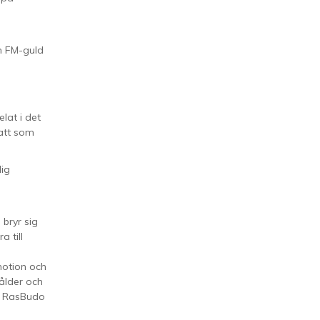
en FM-guld
a
lat i det
 att som
lig
bryr sig
 till
motion och
ålder och
å. RasBudo