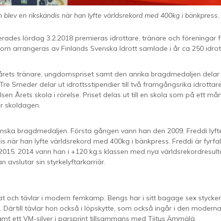
ch blev en rikskändis när han lyfte världsrekord med 400kg i bänkpress.
ades lördag 3.2.2018 premieras idrottare, tränare och föreningar f
som arrangeras av Finlands Svenska Idrott samlade i år ca 250 idro
, årets tränare, ungdomspriset samt den anrika bragdmedaljen delar
Tre Smeder delar ut idrottsstipendier till två framgångsrika idrotta
elsen Årets skola i rörelse. Priset delas ut till en skola som på ett må
er skoldagen.
ska bragdmedaljen. Första gången vann han den 2009. Freddi lyfte 
is när han lyfte världsrekord med 400kg i bänkpress. Freddi är fyrfa
2015. 2014 vann han i +120 kg:s klassen med nya världsrekordresult
avslutar sin styrkelyftarkarriär.
ijat och tävlar i modern femkamp. Bengs har i sitt bagage sex styck
ärtill tävlar hon också i löpskytte, som också ingår i den modern
t ett VM-silver i parsprint tillsammans med Tiitus Ämmälä.