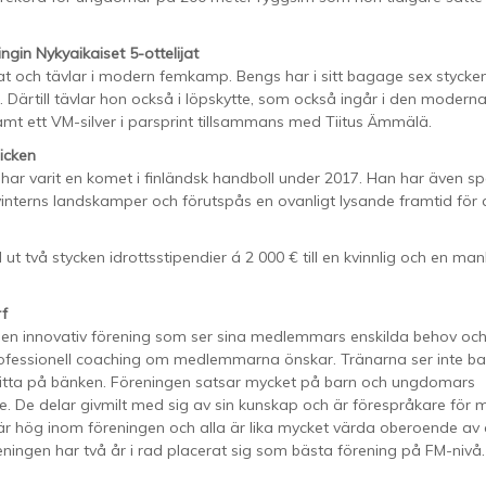
gin Nykyaikaiset 5-ottelijat
ijat och tävlar i modern femkamp. Bengs har i sitt bagage sex styck
ärtill tävlar hon också i löpskytte, som också ingår i den modern
t ett VM-silver i parsprint tillsammans med Tiitus Ämmälä.
icken
ar varit en komet i finländsk handboll under 2017. Han har även spe
interns landskamper och förutspås en ovanligt lysande framtid för
 ut två stycken idrottsstipendier á 2 000 € till en kvinnlig och en man
f
en innovativ förening som ser sina medlemmars enskilda behov och 
essionell coaching om medlemmarna önskar. Tränarna ser inte bara
 sitta på bänken. Föreningen satsar mycket på barn och ungdomars
. De delar givmilt med sig av sin kunskap och är förespråkare för 
är hög inom föreningen och alla är lika mycket värda oberoende av 
reningen har två år i rad placerat sig som bästa förening på FM-niv