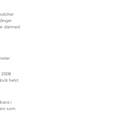
matcher
gånger
var därmed
meter
r 2008
dock helst
 bara i
barn som