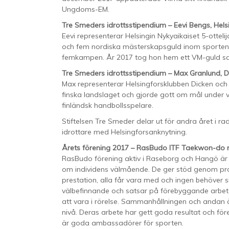
Ungdoms-EM.
Tre Smeders idrottsstipendium – Eevi Bengs, Helsin
Eevi representerar Helsingin Nykyaikaiset 5-ottel
och fem nordiska mästerskapsguld inom sporten. D
femkampen. År 2017 tog hon hem ett VM-guld sam
Tre Smeders idrottsstipendium – Max Granlund, D
Max representerar Helsingforsklubben Dicken och h
finska landslaget och gjorde gott om mål under v
finländsk handbollsspelare.
Stiftelsen Tre Smeder delar ut för andra året i rad
idrottare med Helsingforsanknytning.
Årets förening 2017 – RasBudo ITF Taekwon-do r
RasBudo förening aktiv i Raseborg och Hangö är 
om individens välmående. De ger stöd genom prof
prestation, alla får vara med och ingen behöver
välbefinnande och satsar på förebyggande arbete
att vara i rörelse. Sammanhållningen och andan 
nivå. Deras arbete har gett goda resultat och fö
är goda ambassadörer för sporten.