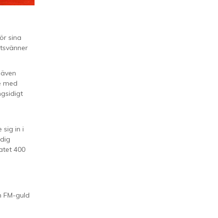
ör sina
ttsvänner
 även
re med
ngsidigt
sig in i
ldig
atet 400
en FM-guld
a