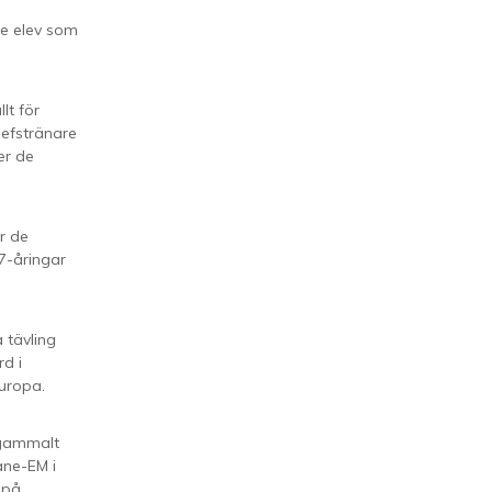
je elev som
lt för
hefstränare
er de
r de
7-åringar
 tävling
d i
Europa.
 gammalt
ane-EM i
 på