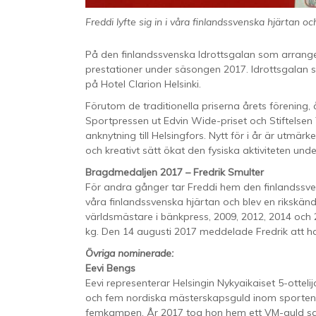
Freddi lyfte sig in i våra finlandssvenska hjärtan o
På den finlandssvenska Idrottsgalan som arranger
prestationer under säsongen 2017. Idrottsgalan 
på Hotel Clarion Helsinki.
Förutom de traditionella priserna årets förening
Sportpressen ut Edvin Wide-priset och Stiftelsen 
anknytning till Helsingfors. Nytt för i år är utmärk
och kreativt sätt ökat den fysiska aktiviteten und
Bragdmedaljen 2017 – Fredrik Smulter
För andra gånger tar Freddi hem den finlandssven
våra finlandssvenska hjärtan och blev en rikskänd
världsmästare i bänkpress, 2009, 2012, 2014 och 
kg. Den 14 augusti 2017 meddelade Fredrik att han 
Övriga nominerade:
Eevi Bengs
Eevi representerar Helsingin Nykyaikaiset 5-ottel
och fem nordiska mästerskapsguld inom sporten. D
femkampen. År 2017 tog hon hem ett VM-guld sam