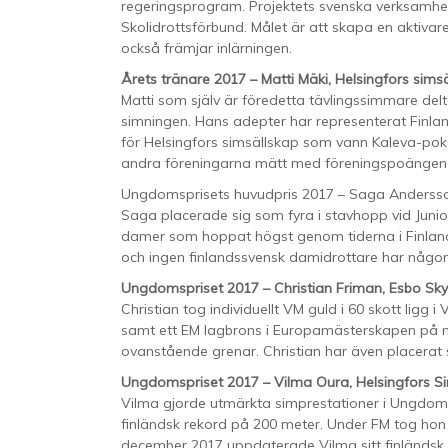
regeringsprogram. Projektets svenska verksamhet
Skolidrottsförbund. Målet är att skapa en aktivar
också främjar inlärningen.
Årets tränare 2017 – Matti Mäki, Helsingfors sims
Matti som själv är föredetta tävlingssimmare delto
simningen. Hans adepter har representerat Finla
för Helsingfors simsällskap som vann Kaleva-po
andra föreningarna mätt med föreningspoängen
Ungdomsprisets huvudpris 2017 – Saga Andersso
Saga placerade sig som fyra i stavhopp vid Juni
damer som hoppat högst genom tiderna i Finland 
och ingen finlandssvensk damidrottare har någo
Ungdomspriset 2017 – Christian Friman, Esbo Sky
Christian tog individuellt VM guld i 60 skott ligg
samt ett EM lagbrons i Europamästerskapen på min
ovanstående grenar. Christian har även placerat si
Ungdomspriset 2017 – Vilma Oura, Helsingfors S
Vilma gjorde utmärkta simprestationer i Ungdom
finländsk rekord på 200 meter. Under FM tog hon
december 2017 uppdaterade Vilma sitt finländsk