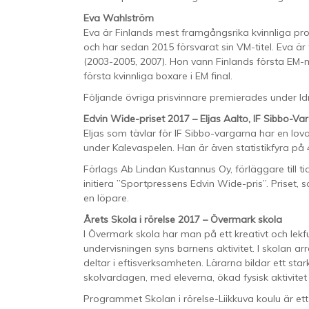
Eva Wahlström
Eva är Finlands mest framgångsrika kvinnliga pr
och har sedan 2015 försvarat sin VM-titel. Eva är
(2003-2005, 2007). Hon vann Finlands första EM-m
första kvinnliga boxare i EM final.
Följande övriga prisvinnare premierades under Id
Edvin Wide-priset 2017 – Eljas Aalto, IF Sibbo-Va
Eljas som tävlar för IF Sibbo-vargarna har en lo
under Kalevaspelen. Han är även statistikfyra på 4
Förlags Ab Lindan Kustannus Oy, förläggare till t
initiera ”Sportpressens Edvin Wide-pris”. Priset, s
en löpare.
Årets Skola i rörelse 2017 – Övermark skola
I Övermark skola har man på ett kreativt och lekfull
undervisningen syns barnens aktivitet. I skolan a
deltar i eftisverksamheten. Lärarna bildar ett st
skolvardagen, med eleverna, ökad fysisk aktivitet
Programmet Skolan i rörelse-Liikkuva koulu är ett