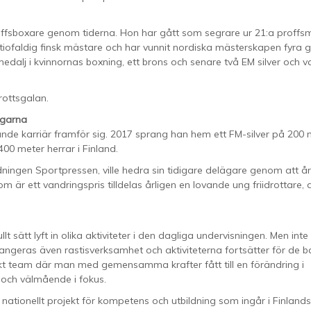
offsboxare genom tiderna. Hon har gått som segrare ur 21:a proffs
 tiofaldig finsk mästare och har vunnit nordiska mästerskapen fyra 
edalj i kvinnornas boxning, ett brons och senare två EM silver och 
rottsgalan.
rgarna
vande karriär framför sig. 2017 sprang han hem ett FM-silver på 200 
00 meter herrar i Finland.
idningen Sportpressen, ville hedra sin tidigare delägare genom att å
om är ett vandringspris tilldelas årligen en lovande ung friidrottare, 
t sätt lyft in olika aktiviteter i den dagliga undervisningen. Men inte
rrangeras även rastisverksamhet och aktiviteterna fortsätter för de 
arkt team där man med gemensamma krafter fått till en förändring i
 och välmående i fokus.
 nationellt projekt för kompetens och utbildning som ingår i Finlands